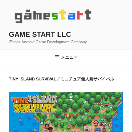
コ
ン
テ
ン
ツ
GAME START LLC
へ
iPhone Android Game Development Company
ス
キ
メニュー
ッ
プ
TINY ISLAND SURVIVAL／ミニチュア無人島サバイバル